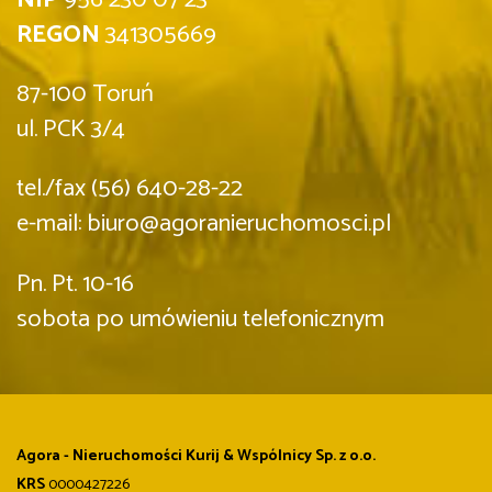
REGON
341305669
87-100 Toruń
ul. PCK 3/4
tel./fax (56) 640-28-22
e-mail: biuro@agoranieruchomosci.pl
Pn. Pt. 10-16
sobota po umówieniu telefonicznym
Agora - Nieruchomości Kurij & Wspólnicy Sp. z o.o.
KRS
0000427226