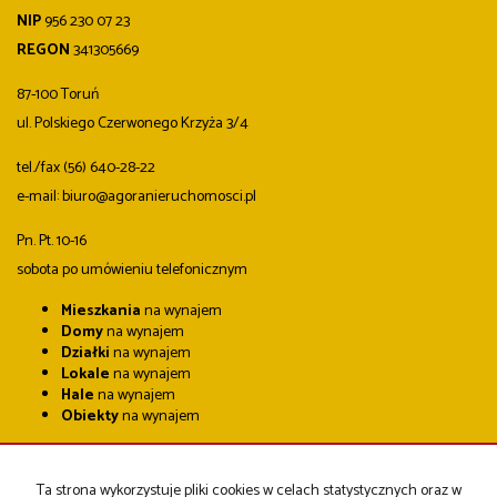
NIP
956 230 07 23
REGON
341305669
87-100 Toruń
ul. Polskiego Czerwonego Krzyża 3/4
tel./fax (56) 640-28-22
e-mail: biuro@agoranieruchomosci.pl
Pn. Pt. 10-16
sobota po umówieniu telefonicznym
Mieszkania
na wynajem
Domy
na wynajem
Działki
na wynajem
Lokale
na wynajem
Hale
na wynajem
Obiekty
na wynajem
Mieszkania
na sprzedaż
Domy
na sprzedaż
Ta strona wykorzystuje pliki cookies w celach statystycznych oraz w
Działki
na sprzedaż