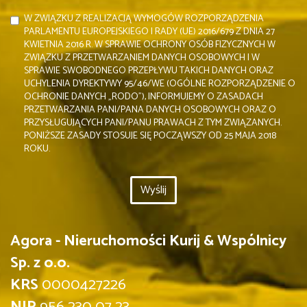
W ZWIĄZKU Z REALIZACJĄ WYMOGÓW ROZPORZĄDZENIA
PARLAMENTU EUROPEJSKIEGO I RADY (UE) 2016/679 Z DNIA 27
KWIETNIA 2016 R. W SPRAWIE OCHRONY OSÓB FIZYCZNYCH W
ZWIĄZKU Z PRZETWARZANIEM DANYCH OSOBOWYCH I W
SPRAWIE SWOBODNEGO PRZEPŁYWU TAKICH DANYCH ORAZ
UCHYLENIA DYREKTYWY 95/46/WE (OGÓLNE ROZPORZĄDZENIE O
OCHRONIE DANYCH „RODO”), INFORMUJEMY O ZASADACH
PRZETWARZANIA PANI/PANA DANYCH OSOBOWYCH ORAZ O
PRZYSŁUGUJĄCYCH PANI/PANU PRAWACH Z TYM ZWIĄZANYCH.
PONIŻSZE ZASADY STOSUJE SIĘ POCZĄWSZY OD 25 MAJA 2018
ROKU.
Agora - Nieruchomości Kurij & Wspólnicy
Sp. z o.o.
KRS
0000427226
NIP
956 230 07 23