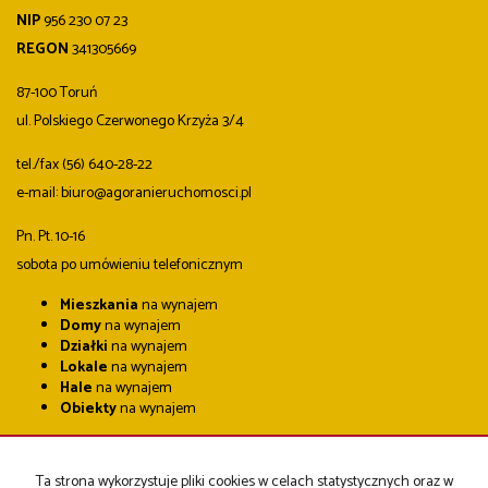
NIP
956 230 07 23
REGON
341305669
87-100 Toruń
ul. Polskiego Czerwonego Krzyża 3/4
tel./fax (56) 640-28-22
e-mail: biuro@agoranieruchomosci.pl
Pn. Pt. 10-16
sobota po umówieniu telefonicznym
Mieszkania
na wynajem
Domy
na wynajem
Działki
na wynajem
Lokale
na wynajem
Hale
na wynajem
Obiekty
na wynajem
Mieszkania
na sprzedaż
Domy
na sprzedaż
Ta strona wykorzystuje pliki cookies w celach statystycznych oraz w
Działki
na sprzedaż