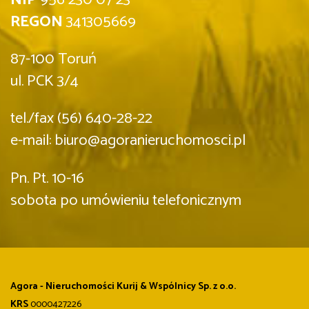
REGON
341305669
87-100 Toruń
ul. PCK 3/4
tel./fax (56) 640-28-22
e-mail: biuro@agoranieruchomosci.pl
Pn. Pt. 10-16
sobota po umówieniu telefonicznym
Agora - Nieruchomości Kurij & Wspólnicy Sp. z o.o.
KRS
0000427226