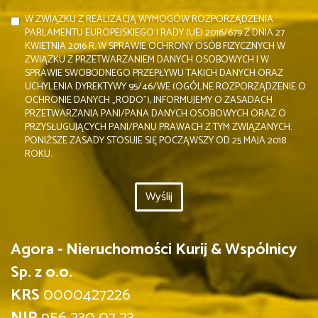
W ZWIĄZKU Z REALIZACJĄ WYMOGÓW ROZPORZĄDZENIA
PARLAMENTU EUROPEJSKIEGO I RADY (UE) 2016/679 Z DNIA 27
KWIETNIA 2016 R. W SPRAWIE OCHRONY OSÓB FIZYCZNYCH W
ZWIĄZKU Z PRZETWARZANIEM DANYCH OSOBOWYCH I W
SPRAWIE SWOBODNEGO PRZEPŁYWU TAKICH DANYCH ORAZ
UCHYLENIA DYREKTYWY 95/46/WE (OGÓLNE ROZPORZĄDZENIE O
OCHRONIE DANYCH „RODO”), INFORMUJEMY O ZASADACH
PRZETWARZANIA PANI/PANA DANYCH OSOBOWYCH ORAZ O
PRZYSŁUGUJĄCYCH PANI/PANU PRAWACH Z TYM ZWIĄZANYCH.
PONIŻSZE ZASADY STOSUJE SIĘ POCZĄWSZY OD 25 MAJA 2018
ROKU.
Agora - Nieruchomości Kurij & Wspólnicy
Sp. z o.o.
KRS
0000427226
NIP
956 230 07 23