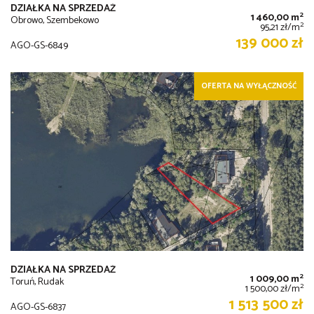
DZIAŁKA NA SPRZEDAŻ
2
1 460,00 m
Obrowo, Szembekowo
2
95,21 zł/m
139 000 zł
AGO-GS-6849
OFERTA NA WYŁĄCZNOŚĆ
DZIAŁKA NA SPRZEDAŻ
2
1 009,00 m
Toruń, Rudak
2
1 500,00 zł/m
1 513 500 zł
AGO-GS-6837