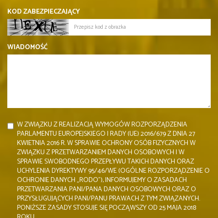
KOD ZABEZPIECZAJĄCY
WIADOMOŚĆ
W ZWIĄZKU Z REALIZACJĄ WYMOGÓW ROZPORZĄDZENIA
PARLAMENTU EUROPEJSKIEGO I RADY (UE) 2016/679 Z DNIA 27
KWIETNIA 2016 R. W SPRAWIE OCHRONY OSÓB FIZYCZNYCH W
ZWIĄZKU Z PRZETWARZANIEM DANYCH OSOBOWYCH I W
SPRAWIE SWOBODNEGO PRZEPŁYWU TAKICH DANYCH ORAZ
UCHYLENIA DYREKTYWY 95/46/WE (OGÓLNE ROZPORZĄDZENIE O
OCHRONIE DANYCH „RODO”), INFORMUJEMY O ZASADACH
PRZETWARZANIA PANI/PANA DANYCH OSOBOWYCH ORAZ O
PRZYSŁUGUJĄCYCH PANI/PANU PRAWACH Z TYM ZWIĄZANYCH.
PONIŻSZE ZASADY STOSUJE SIĘ POCZĄWSZY OD 25 MAJA 2018
ROKU.