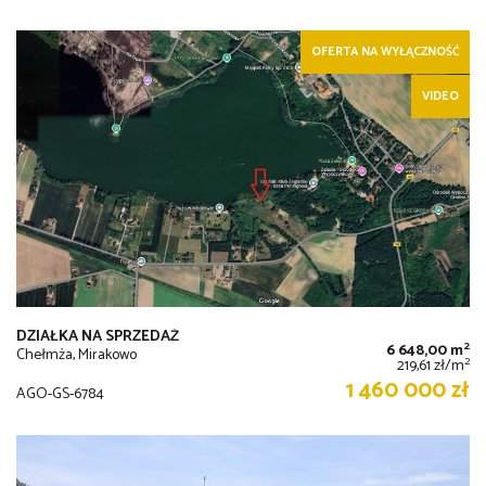
OFERTA NA WYŁĄCZNOŚĆ
VIDEO
DZIAŁKA NA SPRZEDAŻ
2
6 648,00 m
Chełmża, Mirakowo
2
219,61 zł/m
1 460 000 zł
AGO-GS-6784