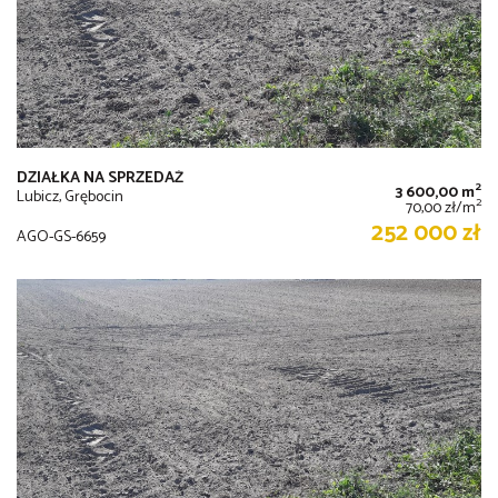
DZIAŁKA NA SPRZEDAŻ
2
3 600,00 m
Lubicz, Grębocin
2
70,00 zł/m
252 000 zł
AGO-GS-6659