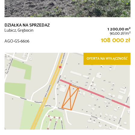
DZIAŁKA NA SPRZEDAŻ
2
1 200,00 m
Lubicz, Grębocin
2
90,00 zł/m
108 000 zł
AGO-GS-6606
OFERTA NA WYŁĄCZNOŚĆ