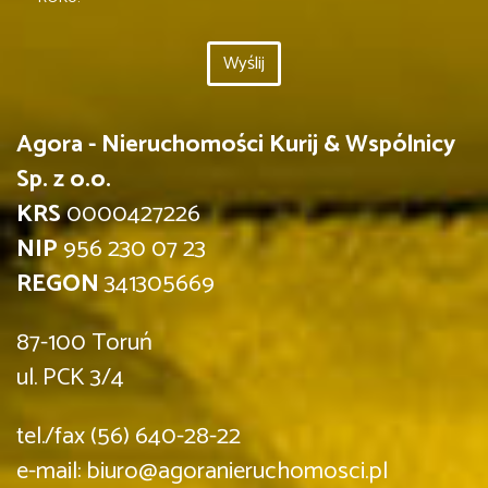
Agora - Nieruchomości Kurij & Wspólnicy
Sp. z o.o.
KRS
0000427226
NIP
956 230 07 23
REGON
341305669
87-100 Toruń
ul. PCK 3/4
tel./fax (56) 640-28-22
e-mail: biuro@agoranieruchomosci.pl