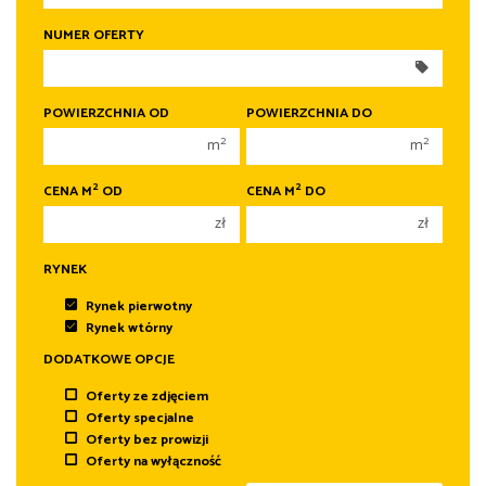
250 000 zł
250 000 zł
NUMER OFERTY
300 000 zł
300 000 zł
350 000 zł
350 000 zł
400 000 zł
400 000 zł
POWIERZCHNIA OD
POWIERZCHNIA DO
450 000 zł
450 000 zł
2
2
m
m
2
2
CENA M
OD
CENA M
DO
zł
zł
RYNEK
Rynek pierwotny
Rynek wtórny
DODATKOWE OPCJE
Oferty ze zdjęciem
Oferty specjalne
Oferty bez prowizji
Oferty na wyłączność