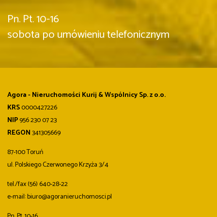
Pn. Pt. 10-16
sobota po umówieniu telefonicznym
Agora - Nieruchomości Kurij & Wspólnicy Sp. z o.o.
KRS
0000427226
NIP
956 230 07 23
REGON
341305669
87-100 Toruń
ul. Polskiego Czerwonego Krzyża 3/4
tel./fax (56) 640-28-22
e-mail: biuro@agoranieruchomosci.pl
Pn. Pt. 10-16