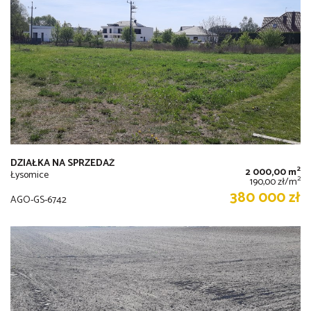
DZIAŁKA NA SPRZEDAŻ
2
2 000,00 m
Łysomice
2
190,00 zł/m
380 000 zł
AGO-GS-6742