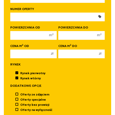
250 000 zł
250 000 zł
NUMER OFERTY
300 000 zł
300 000 zł
350 000 zł
350 000 zł
400 000 zł
400 000 zł
POWIERZCHNIA OD
POWIERZCHNIA DO
450 000 zł
450 000 zł
2
2
m
m
2
2
CENA M
OD
CENA M
DO
zł
zł
RYNEK
Rynek pierwotny
Rynek wtórny
DODATKOWE OPCJE
Oferty ze zdjęciem
Oferty specjalne
Oferty bez prowizji
Oferty na wyłączność