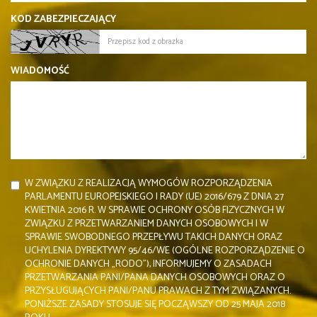
KOD ZABEZPIECZAJĄCY
WIADOMOŚĆ
W ZWIĄZKU Z REALIZACJĄ WYMOGÓW ROZPORZĄDZENIA
PARLAMENTU EUROPEJSKIEGO I RADY (UE) 2016/679 Z DNIA 27
KWIETNIA 2016 R. W SPRAWIE OCHRONY OSÓB FIZYCZNYCH W
ZWIĄZKU Z PRZETWARZANIEM DANYCH OSOBOWYCH I W
SPRAWIE SWOBODNEGO PRZEPŁYWU TAKICH DANYCH ORAZ
UCHYLENIA DYREKTYWY 95/46/WE (OGÓLNE ROZPORZĄDZENIE O
OCHRONIE DANYCH „RODO”), INFORMUJEMY O ZASADACH
PRZETWARZANIA PANI/PANA DANYCH OSOBOWYCH ORAZ O
PRZYSŁUGUJĄCYCH PANI/PANU PRAWACH Z TYM ZWIĄZANYCH.
PONIŻSZE ZASADY STOSUJE SIĘ POCZĄWSZY OD 25 MAJA 2018