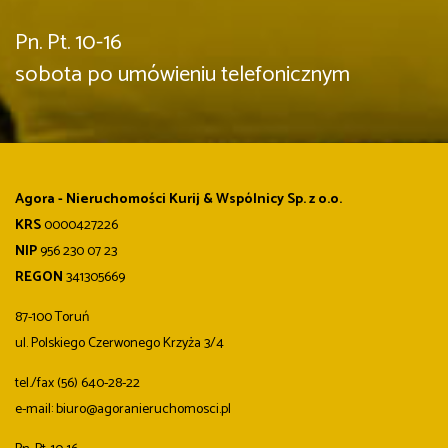
Pn. Pt. 10-16
sobota po umówieniu telefonicznym
Agora - Nieruchomości Kurij & Wspólnicy Sp. z o.o.
KRS
0000427226
NIP
956 230 07 23
REGON
341305669
87-100 Toruń
ul. Polskiego Czerwonego Krzyża 3/4
tel./fax (56) 640-28-22
e-mail: biuro@agoranieruchomosci.pl