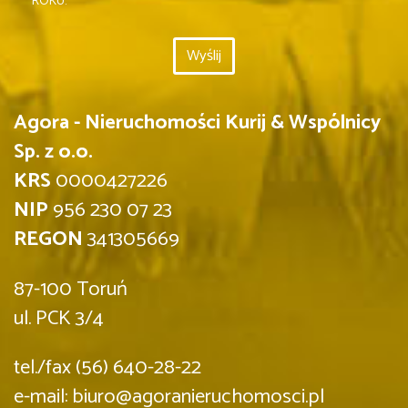
ROKU.
Agora - Nieruchomości Kurij & Wspólnicy
Sp. z o.o.
KRS
0000427226
NIP
956 230 07 23
REGON
341305669
87-100 Toruń
ul. PCK 3/4
tel./fax (56) 640-28-22
e-mail: biuro@agoranieruchomosci.pl