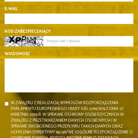
E-MAIL
KOD ZABEZPIECZAJĄCY
WIADOMOŚĆ
W ZWIĄZKU Z REALIZACJĄ WYMOGÓW ROZPORZĄDZENIA
PARLAMENTU EUROPEJSKIEGO I RADY (UE) 2016/679 Z DNIA 27
KWIETNIA 2016 R. W SPRAWIE OCHRONY OSÓB FIZYCZNYCH W
ZWIĄZKU Z PRZETWARZANIEM DANYCH OSOBOWYCH I W
SPRAWIE SWOBODNEGO PRZEPŁYWU TAKICH DANYCH ORAZ
UCHYLENIA DYREKTYWY 95/46/WE (OGÓLNE ROZPORZĄDZENIE O