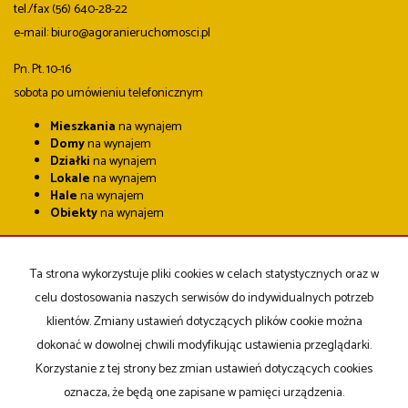
tel./fax (56) 640-28-22
e-mail: biuro@agoranieruchomosci.pl
Pn. Pt. 10-16
sobota po umówieniu telefonicznym
Mieszkania
na wynajem
Domy
na wynajem
Działki
na wynajem
Lokale
na wynajem
Hale
na wynajem
Obiekty
na wynajem
Mieszkania
na sprzedaż
Domy
na sprzedaż
Ta strona wykorzystuje pliki cookies w celach statystycznych oraz w
Działki
na sprzedaż
Lokale
na sprzedaż
celu dostosowania naszych serwisów do indywidualnych potrzeb
Hale
na sprzedaż
klientów. Zmiany ustawień dotyczących plików cookie można
Obiekty
na sprzedaż
dokonać w dowolnej chwili modyfikując ustawienia przeglądarki.
Korzystanie z tej strony bez zmian ustawień dotyczących cookies
Strona główna
notatnik
Kup
Sprzedaj
Kontakt
oznacza, że będą one zapisane w pamięci urządzenia.