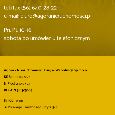
tel./fax (56) 640-28-22
e-mail: biuro@agoranieruchomosci.pl
Pn. Pt. 10-16
sobota po umówieniu telefonicznym
Agora - Nieruchomości Kurij & Wspólnicy Sp. z o.o.
KRS
0000427226
NIP
956 230 07 23
REGON
341305669
87-100 Toruń
ul. Polskiego Czerwonego Krzyża 3/4