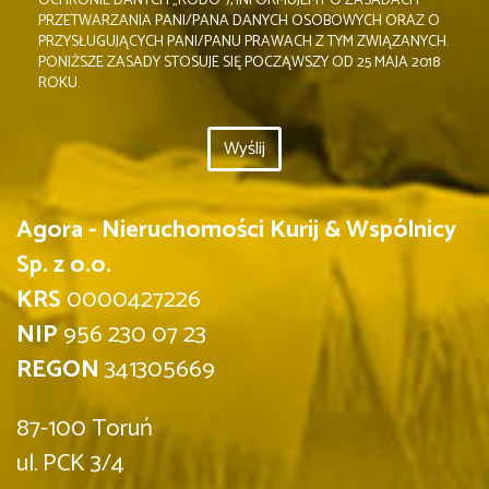
OCHRONIE DANYCH „RODO”), INFORMUJEMY O ZASADACH
PRZETWARZANIA PANI/PANA DANYCH OSOBOWYCH ORAZ O
PRZYSŁUGUJĄCYCH PANI/PANU PRAWACH Z TYM ZWIĄZANYCH.
PONIŻSZE ZASADY STOSUJE SIĘ POCZĄWSZY OD 25 MAJA 2018
ROKU.
Agora - Nieruchomości Kurij & Wspólnicy
Sp. z o.o.
KRS
0000427226
NIP
956 230 07 23
REGON
341305669
87-100 Toruń
ul. PCK 3/4