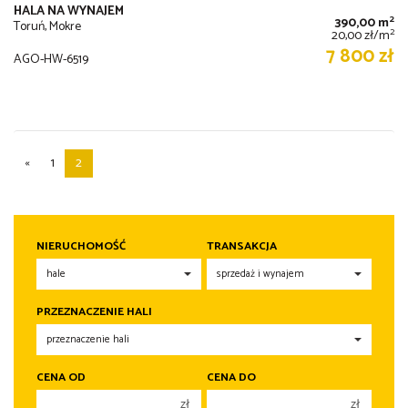
HALA NA WYNAJEM
2
390,00 m
Toruń, Mokre
2
20,00 zł/m
7 800 zł
AGO-HW-6519
«
1
2
NIERUCHOMOŚĆ
TRANSAKCJA
PRZEZNACZENIE HALI
CENA OD
CENA DO
zł
zł