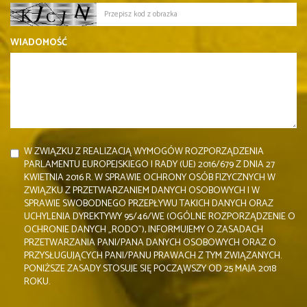
WIADOMOŚĆ
W ZWIĄZKU Z REALIZACJĄ WYMOGÓW ROZPORZĄDZENIA
PARLAMENTU EUROPEJSKIEGO I RADY (UE) 2016/679 Z DNIA 27
KWIETNIA 2016 R. W SPRAWIE OCHRONY OSÓB FIZYCZNYCH W
ZWIĄZKU Z PRZETWARZANIEM DANYCH OSOBOWYCH I W
SPRAWIE SWOBODNEGO PRZEPŁYWU TAKICH DANYCH ORAZ
UCHYLENIA DYREKTYWY 95/46/WE (OGÓLNE ROZPORZĄDZENIE O
OCHRONIE DANYCH „RODO”), INFORMUJEMY O ZASADACH
PRZETWARZANIA PANI/PANA DANYCH OSOBOWYCH ORAZ O
PRZYSŁUGUJĄCYCH PANI/PANU PRAWACH Z TYM ZWIĄZANYCH.
PONIŻSZE ZASADY STOSUJE SIĘ POCZĄWSZY OD 25 MAJA 2018
ROKU.