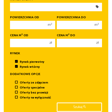
300 000 zł
300 000 zł
350 000 zł
350 000 zł
400 000 zł
400 000 zł
POWIERZCHNIA OD
POWIERZCHNIA DO
450 000 zł
450 000 zł
2
2
m
m
2
2
CENA M
OD
CENA M
DO
zł
zł
RYNEK
Rynek pierwotny
Rynek wtórny
DODATKOWE OPCJE
Oferty ze zdjęciem
Oferty specjalne
Oferty bez prowizji
Oferty na wyłączność
Szukaj