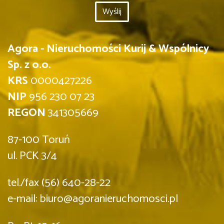
Agora - Nieruchomości Kurij & Wspólnicy
Sp. z o.o.
KRS
0000427226
NIP
956 230 07 23
REGON
341305669
87-100 Toruń
ul. PCK 3/4
tel./fax (56) 640-28-22
e-mail: biuro@agoranieruchomosci.pl