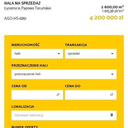
HALA NA SPRZEDAŻ
2
2 600,00 m
Łysomice, Papowo Toruńskie
2
1 615,38 zł/m
4 200 000 zł
AGO-HS-6851
NIERUCHOMOŚĆ
TRANSAKCJA
PRZEZNACZENIE HALI
CENA OD
CENA DO
zł
zł
150 000 zł
150 000 zł
LOKALIZACJA
200 000 zł
200 000 zł
250 000 zł
250 000 zł
NUMER OFERTY