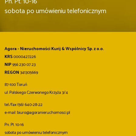
Pn. Pt. 10-16
sobota po umówieniu telefonicznym
Agora - Nieruchomości Kurij & Wspólnicy Sp. z o.o.
KRS
0000427226
NIP
956 230 07 23
REGON
341305669
87-100 Toruń
ul. Polskiego Czerwonego Krzyża 3/4
tel./fax (56) 640-28-22
e-mail: biuro@agoranieruchomosci.pl
Pn. Pt. 10-16
sobota po umówieniu telefonicznym