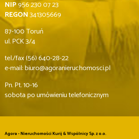
NIP
956 230 07 23
REGON
341305669
87-100 Toruń
ul. PCK 3/4
tel./fax (56) 640-28-22
e-mail: biuro@agoranieruchomosci.pl
Pn. Pt. 10-16
sobota po umówieniu telefonicznym
Agora - Nieruchomości Kurij & Wspólnicy Sp. z o.o.