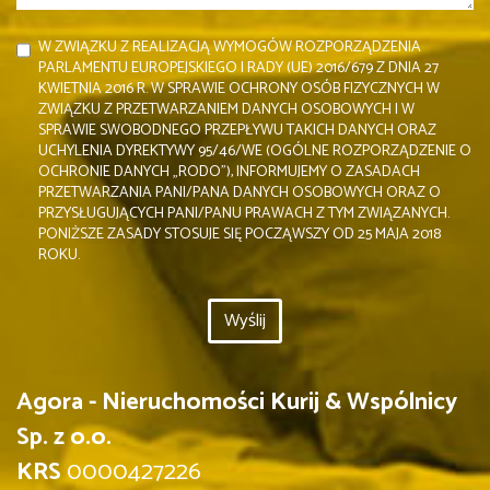
W ZWIĄZKU Z REALIZACJĄ WYMOGÓW ROZPORZĄDZENIA
PARLAMENTU EUROPEJSKIEGO I RADY (UE) 2016/679 Z DNIA 27
KWIETNIA 2016 R. W SPRAWIE OCHRONY OSÓB FIZYCZNYCH W
ZWIĄZKU Z PRZETWARZANIEM DANYCH OSOBOWYCH I W
SPRAWIE SWOBODNEGO PRZEPŁYWU TAKICH DANYCH ORAZ
UCHYLENIA DYREKTYWY 95/46/WE (OGÓLNE ROZPORZĄDZENIE O
OCHRONIE DANYCH „RODO”), INFORMUJEMY O ZASADACH
PRZETWARZANIA PANI/PANA DANYCH OSOBOWYCH ORAZ O
PRZYSŁUGUJĄCYCH PANI/PANU PRAWACH Z TYM ZWIĄZANYCH.
PONIŻSZE ZASADY STOSUJE SIĘ POCZĄWSZY OD 25 MAJA 2018
ROKU.
Agora - Nieruchomości Kurij & Wspólnicy
Sp. z o.o.
KRS
0000427226