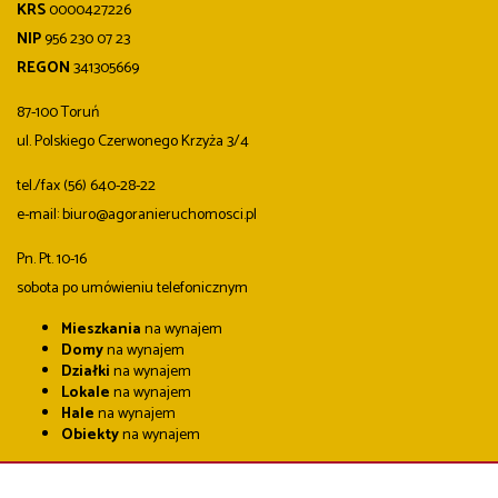
KRS
0000427226
NIP
956 230 07 23
REGON
341305669
87-100 Toruń
ul. Polskiego Czerwonego Krzyża 3/4
tel./fax (56) 640-28-22
e-mail: biuro@agoranieruchomosci.pl
Pn. Pt. 10-16
sobota po umówieniu telefonicznym
Mieszkania
na wynajem
Domy
na wynajem
Działki
na wynajem
Lokale
na wynajem
Hale
na wynajem
Obiekty
na wynajem
Mieszkania
na sprzedaż
Domy
na sprzedaż