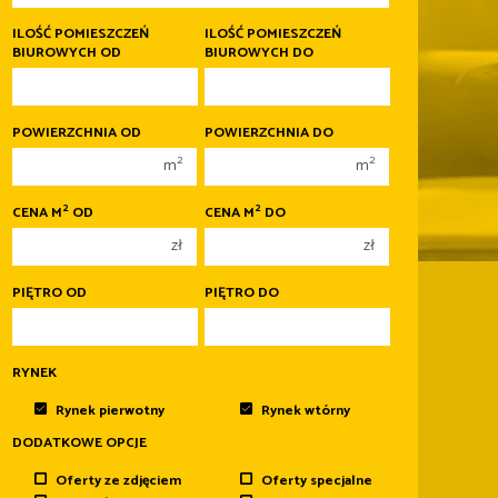
400 000 zł
400 000 zł
ILOŚĆ POMIESZCZEŃ
ILOŚĆ POMIESZCZEŃ
BIUROWYCH OD
BIUROWYCH DO
450 000 zł
450 000 zł
1
1
POWIERZCHNIA OD
POWIERZCHNIA DO
2
2
2
2
m
m
3
3
2
2
CENA M
OD
CENA M
DO
4
4
zł
zł
5
5
6
6
PIĘTRO OD
PIĘTRO DO
Mieszkania
na sprzedaż
Domy
na sprzedaż
Działki
na sprzedaż
RYNEK
Lokale
na sprzedaż
Hale
na sprzedaż
Rynek pierwotny
Rynek wtórny
Obiekty
na sprzedaż
DODATKOWE OPCJE
Oferty ze zdjęciem
Oferty specjalne