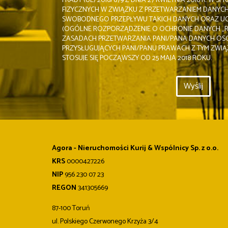
I RADY (UE) 2016/679 Z DNIA 27 KWIETNIA 2016 R. W
FIZYCZNYCH W ZWIĄZKU Z PRZETWARZANIEM DANYC
SWOBODNEGO PRZEPŁYWU TAKICH DANYCH ORAZ UC
(OGÓLNE ROZPORZĄDZENIE O OCHRONIE DANYCH „R
ZASADACH PRZETWARZANIA PANI/PANA DANYCH O
PRZYSŁUGUJĄCYCH PANI/PANU PRAWACH Z TYM ZWIĄ
STOSUJE SIĘ POCZĄWSZY OD 25 MAJA 2018 ROKU.
Agora - Nieruchomości Kurij & Wspólnicy Sp. z o.o.
KRS
0000427226
NIP
956 230 07 23
REGON
341305669
87-100 Toruń
ul. Polskiego Czerwonego Krzyża 3/4