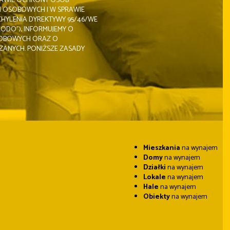
 SPRAWIE OCHRONY OSÓB
H OSOBOWYCH I W SPRAWIE
HYLENIA DYREKTYWY 95/46/WE
ODO”), INFORMUJEMY O
SOBOWYCH ORAZ O
ZANYCH. PONIŻSZE ZASADY
Mieszkania
na wynajem
Domy
na wynajem
Działki
na wynajem
Lokale
na wynajem
Hale
na wynajem
Obiekty
na wynajem