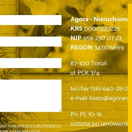
Agora - Nieruchomości
KRS
0000427226
NIP
956 230 07 23
REGON
341305669
87-100 Toruń
ul. PCK 3/4
tel./fax (56) 640-28-22
e-mail: biuro@agorani
Pn. Pt. 10-16
sobota po umówieniu 
NIA PARLAMENTU EUROPEJSKIEGO