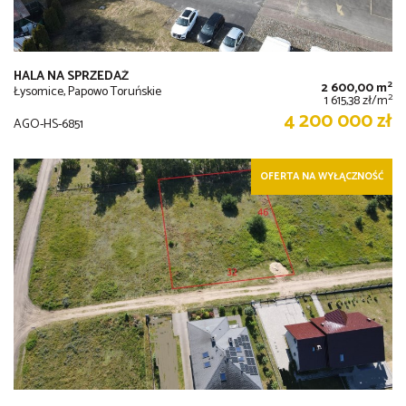
HALA NA SPRZEDAŻ
2
2 600,00 m
Łysomice, Papowo Toruńskie
2
1 615,38 zł/m
4 200 000 zł
AGO-HS-6851
OFERTA NA WYŁĄCZNOŚĆ