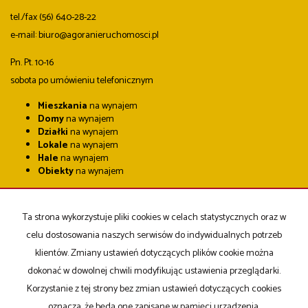
tel./fax (56) 640-28-22
e-mail: biuro@agoranieruchomosci.pl
Pn. Pt. 10-16
sobota po umówieniu telefonicznym
Mieszkania
na wynajem
Domy
na wynajem
Działki
na wynajem
Lokale
na wynajem
Hale
na wynajem
Obiekty
na wynajem
Mieszkania
na sprzedaż
Domy
na sprzedaż
Ta strona wykorzystuje pliki cookies w celach statystycznych oraz w
Działki
na sprzedaż
Lokale
na sprzedaż
celu dostosowania naszych serwisów do indywidualnych potrzeb
Hale
na sprzedaż
klientów. Zmiany ustawień dotyczących plików cookie można
Obiekty
na sprzedaż
dokonać w dowolnej chwili modyfikując ustawienia przeglądarki.
Korzystanie z tej strony bez zmian ustawień dotyczących cookies
Strona główna
notatnik
Kup
Sprzedaj
Kontakt
oznacza, że będą one zapisane w pamięci urządzenia.