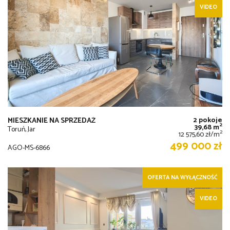
VIDEO
2 pokoje
MIESZKANIE NA SPRZEDAŻ
2
39,68 m
Toruń, Jar
2
12 575,60 zł/m
499 000 zł
AGO-MS-6866
OFERTA NA WYŁĄCZNOŚĆ
VIDEO