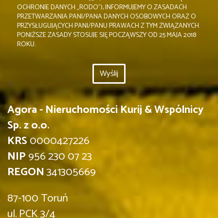
OCHRONIE DANYCH „RODO”), INFORMUJEMY O ZASADACH
PRZETWARZANIA PANI/PANA DANYCH OSOBOWYCH ORAZ O
PRZYSŁUGUJĄCYCH PANI/PANU PRAWACH Z TYM ZWIĄZANYCH.
PONIŻSZE ZASADY STOSUJE SIĘ POCZĄWSZY OD 25 MAJA 2018
ROKU.
Agora - Nieruchomości Kurij & Wspólnicy
Sp. z o.o.
KRS
0000427226
NIP
956 230 07 23
REGON
341305669
87-100 Toruń
ul. PCK 3/4