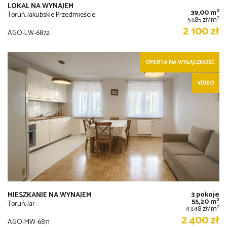
LOKAL NA WYNAJEM
2
39,00 m
Toruń, Jakubskie Przedmieście
2
53,85 zł/m
2 100 zł
AGO-LW-6872
OFERTA NA WYŁĄCZNOŚĆ
VIDEO
3 pokoje
MIESZKANIE NA WYNAJEM
2
55,20 m
Toruń, Jar
2
43,48 zł/m
2 400 zł
AGO-MW-6871