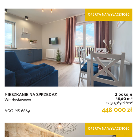
OFERTA NA WYŁĄCZNOŚĆ
2 pokoje
MIESZKANIE NA SPRZEDAŻ
2
36,40 m
Władysławowo
2
12 307,69 zł/m
448 000 zł
AGO-MS-6869
OFERTA NA WYŁĄCZNOŚĆ