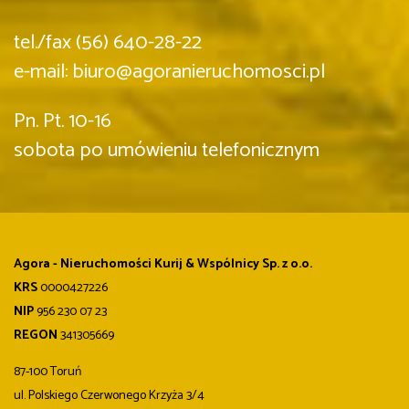
tel./fax (56) 640-28-22
e-mail: biuro@agoranieruchomosci.pl
Pn. Pt. 10-16
sobota po umówieniu telefonicznym
Agora - Nieruchomości Kurij & Wspólnicy Sp. z o.o.
KRS
0000427226
NIP
956 230 07 23
REGON
341305669
87-100 Toruń
ul. Polskiego Czerwonego Krzyża 3/4