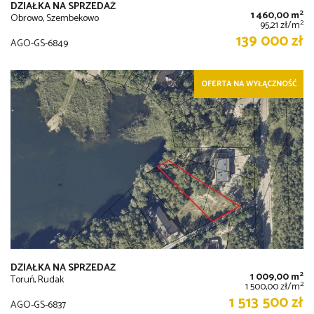
DZIAŁKA NA SPRZEDAŻ
2
1 460,00 m
Obrowo, Szembekowo
2
95,21 zł/m
139 000 zł
AGO-GS-6849
OFERTA NA WYŁĄCZNOŚĆ
DZIAŁKA NA SPRZEDAŻ
2
1 009,00 m
Toruń, Rudak
2
1 500,00 zł/m
1 513 500 zł
AGO-GS-6837