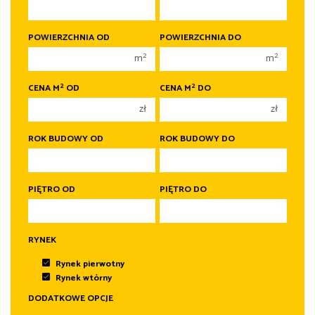
450 000 zł
450 000 zł
1 pokój
1 pokój
POWIERZCHNIA OD
POWIERZCHNIA DO
2 pokoje
2 pokoje
2
2
m
m
3 pokoje
3 pokoje
2
2
CENA M
OD
CENA M
DO
4 pokoje
4 pokoje
zł
zł
5 pokoi
5 pokoi
6 pokoi
6 pokoi
ROK BUDOWY OD
ROK BUDOWY DO
PIĘTRO OD
PIĘTRO DO
RYNEK
Rynek pierwotny
Rynek wtórny
DODATKOWE OPCJE