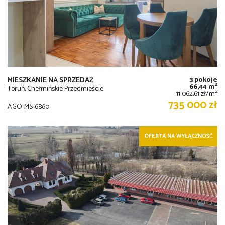
3 pokoje
MIESZKANIE NA SPRZEDAŻ
2
66,44 m
Toruń, Chełmińskie Przedmieście
2
11 062,61 zł/m
735 000 zł
AGO-MS-6860
OFERTA NA WYŁĄCZNOŚĆ