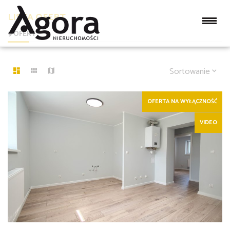
LISTA OFERT
9 OFERT
Sortowanie
OFERTA NA WYŁĄCZNOŚĆ
VIDEO