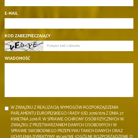
E-MAIL
KOD ZABEZPIECZAJĄCY
WIADOMOŚĆ
W ZWIĄZKU Z REALIZACJĄ WYMOGÓW ROZPORZĄDZENIA
PARLAMENTU EUROPEJSKIEGO I RADY (UE) 2016/679 Z DNIA 27
KWIETNIA 2016 R. W SPRAWIE OCHRONY OSÓB FIZYCZNYCH W
ZWIĄZKU Z PRZETWARZANIEM DANYCH OSOBOWYCH I W
SPRAWIE SWOBODNEGO PRZEPŁYWU TAKICH DANYCH ORAZ
UCHYLENIA DYREKTYWY 95/46/WE (OGÓLNE ROZPORZĄDZENIE O