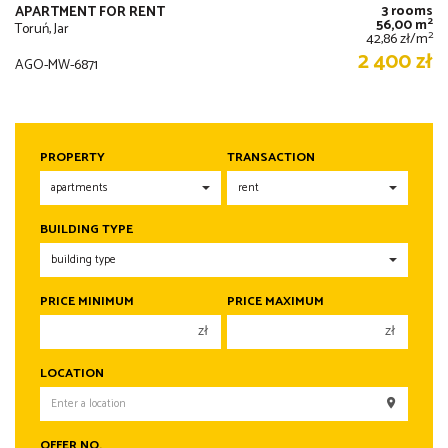
3 rooms
APARTMENT FOR RENT
2
56,00 m
Toruń, Jar
2
42,86 zł/m
2 400 zł
AGO-MW-6871
PROPERTY
TRANSACTION
BUILDING TYPE
PRICE MINIMUM
PRICE MAXIMUM
zł
zł
150 000 zł
150 000 zł
LOCATION
200 000 zł
200 000 zł
250 000 zł
250 000 zł
OFFER NO.