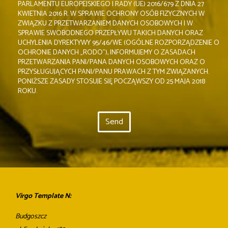
PARLAMENTU EUROPEJSKIEGO I RADY (UE) 2016/679 Z DNIA 27
KWIETNIA 2016 R. W SPRAWIE OCHRONY OSÓB FIZYCZNYCH W
ZWIĄZKU Z PRZETWARZANIEM DANYCH OSOBOWYCH I W
SPRAWIE SWOBODNEGO PRZEPŁYWU TAKICH DANYCH ORAZ
UCHYLENIA DYREKTYWY 95/46/WE (OGÓLNE ROZPORZĄDZENIE O
OCHRONIE DANYCH „RODO”), INFORMUJEMY O ZASADACH
PRZETWARZANIA PANI/PANA DANYCH OSOBOWYCH ORAZ O
PRZYSŁUGUJĄCYCH PANI/PANU PRAWACH Z TYM ZWIĄZANYCH.
PONIŻSZE ZASADY STOSUJE SIĘ POCZĄWSZY OD 25 MAJA 2018
ROKU.
Virgo Template N:
Budgoszcz