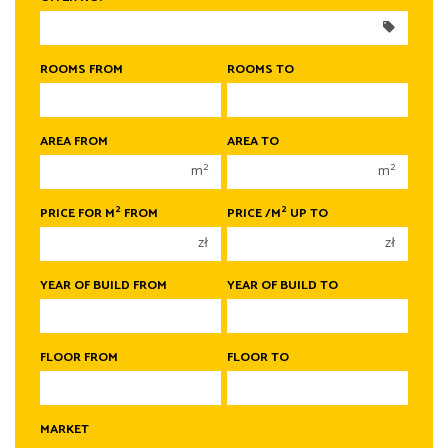
300 000 zł
300 000 zł
350 000 zł
350 000 zł
400 000 zł
400 000 zł
ROOMS FROM
ROOMS TO
450 000 zł
450 000 zł
1 room
1 room
AREA FROM
AREA TO
2 rooms
2 rooms
2
2
m
m
3 rooms
3 rooms
2
2
PRICE FOR M
FROM
PRICE /M
UP TO
4 rooms
4 rooms
zł
zł
5 rooms
5 rooms
6 rooms
6 rooms
YEAR OF BUILD FROM
YEAR OF BUILD TO
FLOOR FROM
FLOOR TO
MARKET