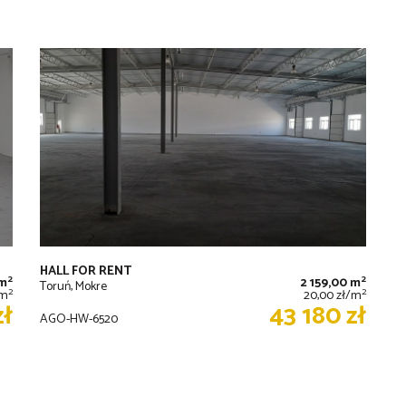
HALL FOR RENT
2
2
 m
2 159,00 m
Toruń, Mokre
2
2
/m
20,00 zł/m
zł
43 180 zł
AGO-HW-6520