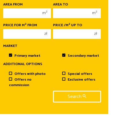
400 000 zł
400 000 zł
AREA FROM
AREA TO
450 000 zł
450 000 zł
2
2
m
m
2
2
PRICE FOR M
FROM
PRICE /M
UP TO
zł
zł
MARKET
Primary market
Secondary market
ADDITIONAL OPTIONS
Offers with photo
Special offers
Offers no
Exclusive offers
commission
Search