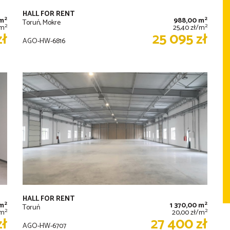
HALL FOR RENT
2
2
 m
988,00 m
Toruń, Mokre
2
2
/m
25,40 zł/m
zł
25 095 zł
AGO-HW-6816
HALL FOR RENT
2
2
 m
1 370,00 m
Toruń
2
2
/m
20,00 zł/m
zł
27 400 zł
AGO-HW-6707