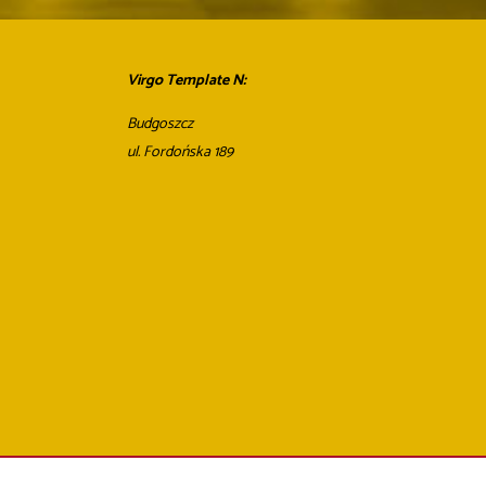
Virgo Template N:
Budgoszcz
ul. Fordońska 189
Home page
Notepad
Buy
Sell/rent
Contact