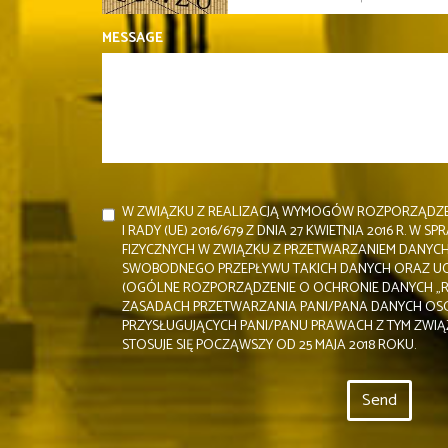
MESSAGE
W ZWIĄZKU Z REALIZACJĄ WYMOGÓW ROZPORZĄDZE
I RADY (UE) 2016/679 Z DNIA 27 KWIETNIA 2016 R. W
FIZYCZNYCH W ZWIĄZKU Z PRZETWARZANIEM DANYC
SWOBODNEGO PRZEPŁYWU TAKICH DANYCH ORAZ UC
(OGÓLNE ROZPORZĄDZENIE O OCHRONIE DANYCH „R
ZASADACH PRZETWARZANIA PANI/PANA DANYCH O
PRZYSŁUGUJĄCYCH PANI/PANU PRAWACH Z TYM ZWIĄ
STOSUJE SIĘ POCZĄWSZY OD 25 MAJA 2018 ROKU.