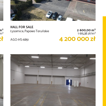
HALL FOR SALE
2
2
 m
2 600,00 m
Łysomice, Papowo Toruńskie
2
2
/m
1 615,38 zł/m
zł
4 200 000 zł
AGO-HS-6851