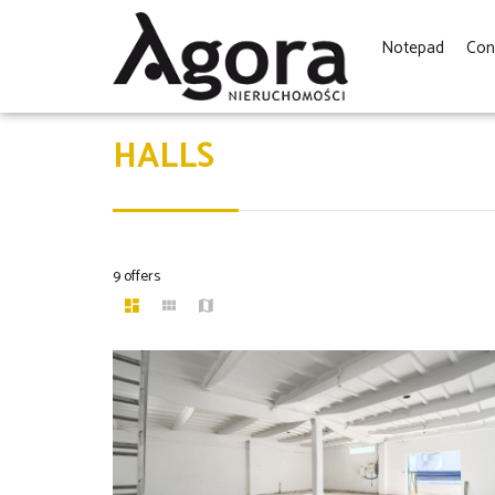
Notepad
Con
HALLS
9 offers