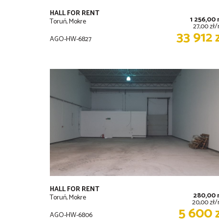
HALL FOR RENT
1 256,00
Toruń, Mokre
27,00 zł
33 912 
AGO-HW-6827
HALL FOR RENT
280,00
Toruń, Mokre
20,00 zł
5 600 
AGO-HW-6806