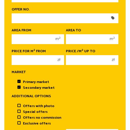
250 000 zł
250 000 zł
OFFER NO.
300 000 zł
300 000 zł
350 000 zł
350 000 zł
400 000 zł
400 000 zł
AREA FROM
AREA TO
450 000 zł
450 000 zł
2
2
m
m
2
2
PRICE FOR M
FROM
PRICE /M
UP TO
zł
zł
MARKET
Primary market
Secondary market
ADDITIONAL OPTIONS
Offers with photo
Special offers
Offers no commission
Exclusive offers