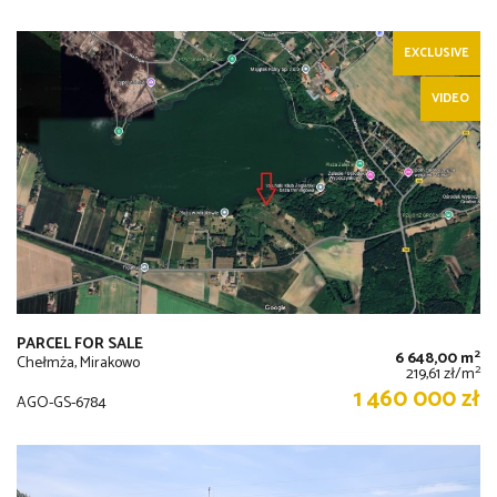
EXCLUSIVE
VIDEO
PARCEL FOR SALE
2
6 648,00 m
Chełmża, Mirakowo
2
219,61 zł/m
1 460 000 zł
AGO-GS-6784