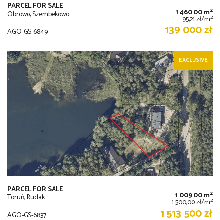
PARCEL FOR SALE
2
1 460,00 m
Obrowo, Szembekowo
2
95,21 zł/m
139 000 zł
AGO-GS-6849
EXCLUSIVE
PARCEL FOR SALE
2
1 009,00 m
Toruń, Rudak
2
1 500,00 zł/m
1 513 500 zł
AGO-GS-6837