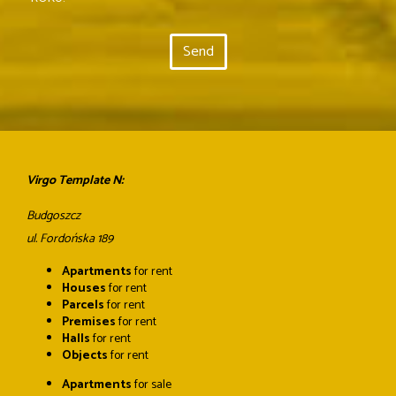
Virgo Template N:
Budgoszcz
ul. Fordońska 189
Apartments
for rent
Houses
for rent
Parcels
for rent
Premises
for rent
Halls
for rent
Objects
for rent
Apartments
for sale