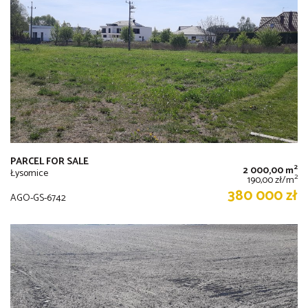
PARCEL FOR SALE
2
2 000,00 m
Łysomice
2
190,00 zł/m
380 000 zł
AGO-GS-6742