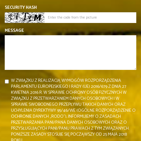
SECURITY HASH
MESSAGE
W ZWIĄZKU Z REALIZACJĄ WYMOGÓW ROZPORZĄDZENIA
PARLAMENTU EUROPEJSKIEGO I RADY (UE) 2016/679 Z DNIA 27
KWIETNIA 2016 R. W SPRAWIE OCHRONY OSÓB FIZYCZNYCH W
ZWIĄZKU Z PRZETWARZANIEM DANYCH OSOBOWYCH I W
SPRAWIE SWOBODNEGO PRZEPŁYWU TAKICH DANYCH ORAZ
UCHYLENIA DYREKTYWY 95/46/WE (OGÓLNE ROZPORZĄDZENIE O
OCHRONIE DANYCH „RODO”), INFORMUJEMY O ZASADACH
PRZETWARZANIA PANI/PANA DANYCH OSOBOWYCH ORAZ O
PRZYSŁUGUJĄCYCH PANI/PANU PRAWACH Z TYM ZWIĄZANYCH.
PONIŻSZE ZASADY STOSUJE SIĘ POCZĄWSZY OD 25 MAJA 2018
ROKU.