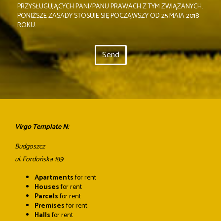
PRZYSŁUGUJĄCYCH PANI/PANU PRAWACH Z TYM ZWIĄZANYCH.
PONIŻSZE ZASADY STOSUJE SIĘ POCZĄWSZY OD 25 MAJA 2018
ROKU.
Virgo Template N:
Budgoszcz
ul. Fordońska 189
Apartments
for rent
Houses
for rent
Parcels
for rent
Premises
for rent
Halls
for rent