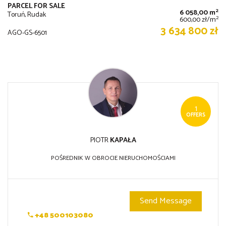
PARCEL FOR SALE
2
6 058,00 m
Toruń, Rudak
2
600,00 zł/m
3 634 800 zł
AGO-GS-6501
1
OFFERS
PIOTR
KAPAŁA
POŚREDNIK W OBROCIE NIERUCHOMOŚCIAMI
Send Message
+48 500103080