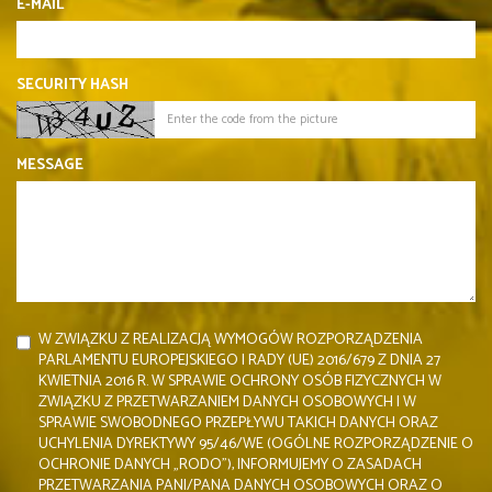
E-MAIL
SECURITY HASH
MESSAGE
W ZWIĄZKU Z REALIZACJĄ WYMOGÓW ROZPORZĄDZENIA
PARLAMENTU EUROPEJSKIEGO I RADY (UE) 2016/679 Z DNIA 27
KWIETNIA 2016 R. W SPRAWIE OCHRONY OSÓB FIZYCZNYCH W
ZWIĄZKU Z PRZETWARZANIEM DANYCH OSOBOWYCH I W
SPRAWIE SWOBODNEGO PRZEPŁYWU TAKICH DANYCH ORAZ
UCHYLENIA DYREKTYWY 95/46/WE (OGÓLNE ROZPORZĄDZENIE O
OCHRONIE DANYCH „RODO”), INFORMUJEMY O ZASADACH
PRZETWARZANIA PANI/PANA DANYCH OSOBOWYCH ORAZ O