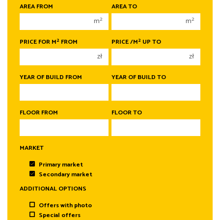
1 room
1 room
AREA FROM
AREA TO
2 rooms
2 rooms
2
2
m
m
3 rooms
3 rooms
2
2
PRICE FOR M
FROM
PRICE /M
UP TO
4 rooms
4 rooms
zł
zł
5 rooms
5 rooms
6 rooms
6 rooms
YEAR OF BUILD FROM
YEAR OF BUILD TO
FLOOR FROM
FLOOR TO
MARKET
Primary market
Secondary market
ADDITIONAL OPTIONS
Offers with photo
Special offers