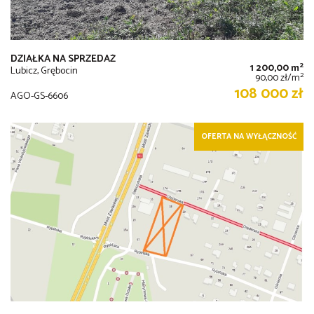
DZIAŁKA NA SPRZEDAŻ
2
1 200,00 m
Lubicz, Grębocin
2
90,00 zł/m
108 000 zł
AGO-GS-6606
OFERTA NA WYŁĄCZNOŚĆ