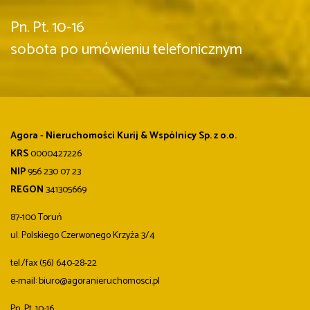
Pn. Pt. 10-16
sobota po umówieniu telefonicznym
Agora - Nieruchomości Kurij & Wspólnicy Sp. z o.o.
KRS
0000427226
NIP
956 230 07 23
REGON
341305669
87-100 Toruń
ul. Polskiego Czerwonego Krzyża 3/4
tel./fax (56) 640-28-22
e-mail: biuro@agoranieruchomosci.pl
Pn. Pt. 10-16