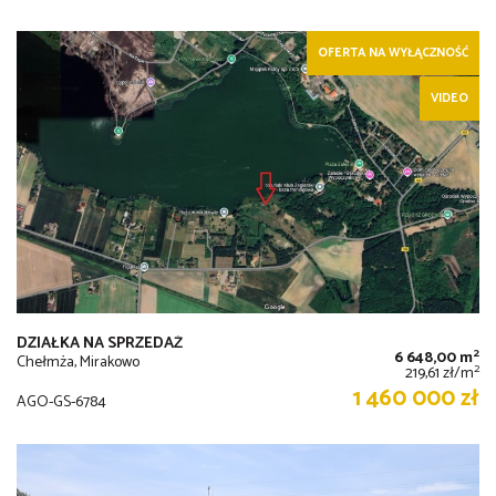
OFERTA NA WYŁĄCZNOŚĆ
VIDEO
DZIAŁKA NA SPRZEDAŻ
2
6 648,00 m
Chełmża, Mirakowo
2
219,61 zł/m
1 460 000 zł
AGO-GS-6784