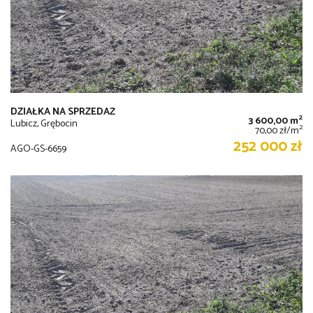
DZIAŁKA NA SPRZEDAŻ
2
3 600,00 m
Lubicz, Grębocin
2
70,00 zł/m
252 000 zł
AGO-GS-6659