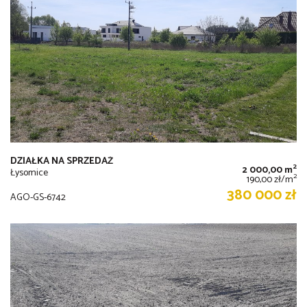
DZIAŁKA NA SPRZEDAŻ
2
2 000,00 m
Łysomice
2
190,00 zł/m
380 000 zł
AGO-GS-6742