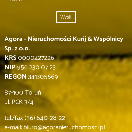
Agora - Nieruchomości Kurij & Wspólnicy
Sp. z o.o.
KRS
0000427226
NIP
956 230 07 23
REGON
341305669
87-100 Toruń
ul. PCK 3/4
tel./fax (56) 640-28-22
e-mail: biuro@agoranieruchomosci.pl