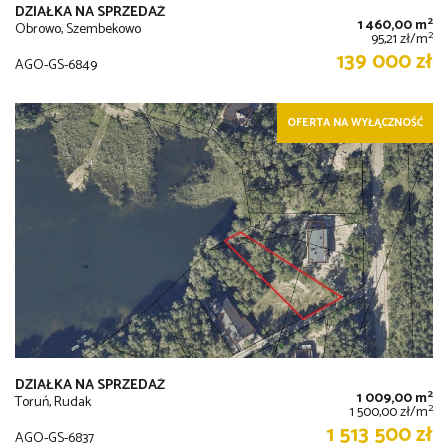
DZIAŁKA NA SPRZEDAŻ
2
1 460,00 m
Obrowo, Szembekowo
2
95,21 zł/m
139 000 zł
AGO-GS-6849
OFERTA NA WYŁĄCZNOŚĆ
DZIAŁKA NA SPRZEDAŻ
2
1 009,00 m
Toruń, Rudak
2
1 500,00 zł/m
1 513 500 zł
AGO-GS-6837