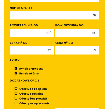
250 000 zł
250 000 zł
NUMER OFERTY
300 000 zł
300 000 zł
350 000 zł
350 000 zł
400 000 zł
400 000 zł
POWIERZCHNIA OD
POWIERZCHNIA DO
450 000 zł
450 000 zł
2
2
m
m
2
2
CENA M
OD
CENA M
DO
zł
zł
RYNEK
Rynek pierwotny
Rynek wtórny
DODATKOWE OPCJE
Oferty ze zdjęciem
Oferty specjalne
Oferty bez prowizji
Oferty na wyłączność