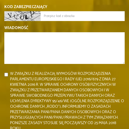
KOD ZABEZPIECZAJĄCY
WIADOMOŚĆ
W ZWIĄZKU Z REALIZACJĄ WYMOGÓW ROZPORZĄDZENIA
PARLAMENTU EUROPEJSKIEGO I RADY (UE) 2016/679 Z DNIA 27
KWIETNIA 2016 R. W SPRAWIE OCHRONY OSÓB FIZYCZNYCH W
ZWIĄZKU Z PRZETWARZANIEM DANYCH OSOBOWYCH I W
SPRAWIE SWOBODNEGO PRZEPŁYWU TAKICH DANYCH ORAZ
UCHYLENIA DYREKTYWY 95/46/WE (OGÓLNE ROZPORZĄDZENIE O
OCHRONIE DANYCH „RODO”), INFORMUJEMY O ZASADACH
PRZETWARZANIA PANI/PANA DANYCH OSOBOWYCH ORAZ O
PRZYSŁUGUJĄCYCH PANI/PANU PRAWACH Z TYM ZWIĄZANYCH.
PONIŻSZE ZASADY STOSUJE SIĘ POCZĄWSZY OD 25 MAJA 2018
ROKU.