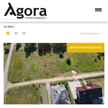
DZIAŁKI
10 ofert
Sortowanie
OFERTA NA WYŁĄCZNOŚĆ