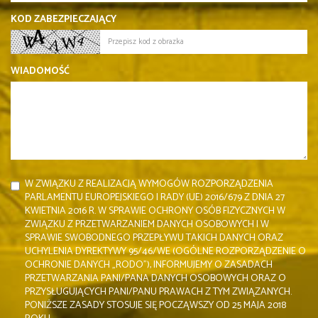
KOD ZABEZPIECZAJĄCY
WIADOMOŚĆ
W ZWIĄZKU Z REALIZACJĄ WYMOGÓW ROZPORZĄDZENIA
PARLAMENTU EUROPEJSKIEGO I RADY (UE) 2016/679 Z DNIA 27
KWIETNIA 2016 R. W SPRAWIE OCHRONY OSÓB FIZYCZNYCH W
ZWIĄZKU Z PRZETWARZANIEM DANYCH OSOBOWYCH I W
SPRAWIE SWOBODNEGO PRZEPŁYWU TAKICH DANYCH ORAZ
UCHYLENIA DYREKTYWY 95/46/WE (OGÓLNE ROZPORZĄDZENIE O
OCHRONIE DANYCH „RODO”), INFORMUJEMY O ZASADACH
PRZETWARZANIA PANI/PANA DANYCH OSOBOWYCH ORAZ O
PRZYSŁUGUJĄCYCH PANI/PANU PRAWACH Z TYM ZWIĄZANYCH.
PONIŻSZE ZASADY STOSUJE SIĘ POCZĄWSZY OD 25 MAJA 2018