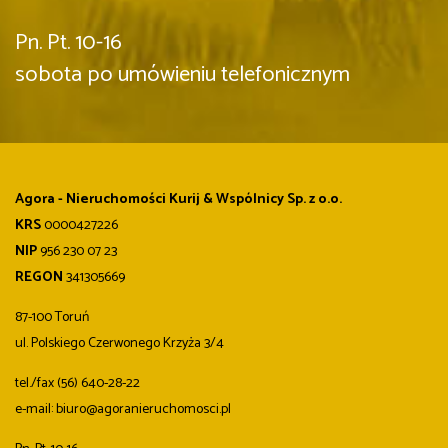
Pn. Pt. 10-16
sobota po umówieniu telefonicznym
Agora - Nieruchomości Kurij & Wspólnicy Sp. z o.o.
KRS
0000427226
NIP
956 230 07 23
REGON
341305669
87-100 Toruń
ul. Polskiego Czerwonego Krzyża 3/4
tel./fax (56) 640-28-22
e-mail: biuro@agoranieruchomosci.pl