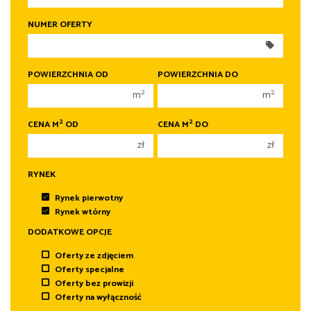
250 000 zł
250 000 zł
NUMER OFERTY
300 000 zł
300 000 zł
350 000 zł
350 000 zł
400 000 zł
400 000 zł
POWIERZCHNIA OD
POWIERZCHNIA DO
450 000 zł
450 000 zł
2
2
m
m
2
2
CENA M
OD
CENA M
DO
zł
zł
RYNEK
Rynek pierwotny
Rynek wtórny
DODATKOWE OPCJE
Oferty ze zdjęciem
Oferty specjalne
Oferty bez prowizji
Oferty na wyłączność