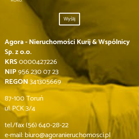
ROKU.
Agora - Nieruchomości Kurij & Wspólnicy
Sp. z o.o.
KRS
0000427226
NIP
956 230 07 23
REGON
341305669
87-100 Toruń
ul. PCK 3/4
tel./fax (56) 640-28-22
e-mail: biuro@agoranieruchomosci.pl