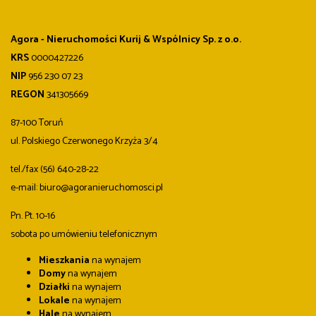
Agora - Nieruchomości Kurij & Wspólnicy Sp. z o.o.
KRS
0000427226
NIP
956 230 07 23
REGON
341305669
87-100 Toruń
ul. Polskiego Czerwonego Krzyża 3/4
tel./fax (56) 640-28-22
e-mail: biuro@agoranieruchomosci.pl
Pn. Pt. 10-16
sobota po umówieniu telefonicznym
Mieszkania
na wynajem
Domy
na wynajem
Działki
na wynajem
Lokale
na wynajem
Hale
na wynajem