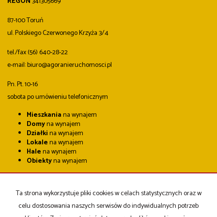
REGON
341305669
87-100 Toruń
ul. Polskiego Czerwonego Krzyża 3/4
tel./fax (56) 640-28-22
e-mail: biuro@agoranieruchomosci.pl
Pn. Pt. 10-16
sobota po umówieniu telefonicznym
Mieszkania
na wynajem
Domy
na wynajem
Działki
na wynajem
Lokale
na wynajem
Hale
na wynajem
Obiekty
na wynajem
Mieszkania
na sprzedaż
Domy
na sprzedaż
Ta strona wykorzystuje pliki cookies w celach statystycznych oraz w
Działki
na sprzedaż
Lokale
na sprzedaż
celu dostosowania naszych serwisów do indywidualnych potrzeb
Hale
na sprzedaż