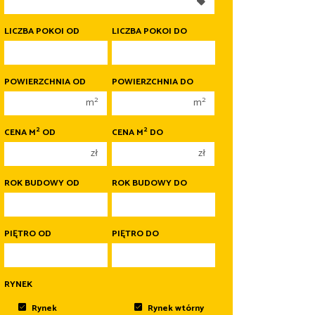
350 000 zł
350 000 zł
400 000 zł
400 000 zł
LICZBA POKOI OD
LICZBA POKOI DO
450 000 zł
450 000 zł
1 pokój
1 pokój
POWIERZCHNIA OD
POWIERZCHNIA DO
2 pokoje
2 pokoje
2
2
m
m
3 pokoje
3 pokoje
2
2
CENA M
OD
CENA M
DO
4 pokoje
4 pokoje
zł
zł
5 pokoi
5 pokoi
6 pokoi
6 pokoi
ROK BUDOWY OD
ROK BUDOWY DO
PIĘTRO OD
PIĘTRO DO
RYNEK
Rynek
Rynek wtórny