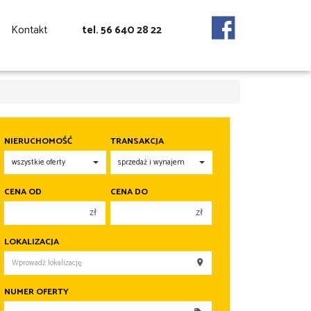
Kontakt
tel. 56 640 28 22
NIERUCHOMOŚĆ
TRANSAKCJA
CENA OD
CENA DO
zł
zł
150 000 zł
150 000 zł
LOKALIZACJA
200 000 zł
200 000 zł
250 000 zł
250 000 zł
NUMER OFERTY
300 000 zł
300 000 zł