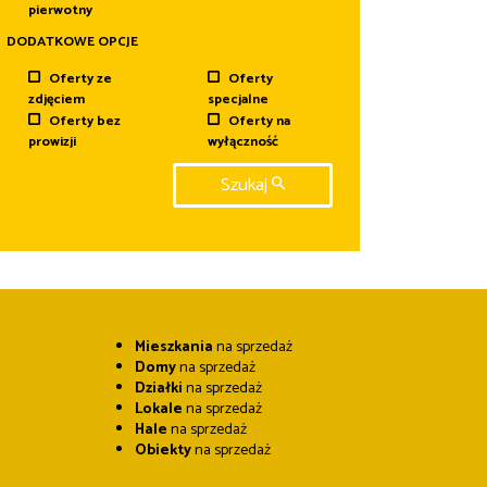
pierwotny
DODATKOWE OPCJE
Oferty ze
Oferty
zdjęciem
specjalne
Oferty bez
Oferty na
prowizji
wyłączność
Szukaj
Mieszkania
na sprzedaż
Domy
na sprzedaż
Działki
na sprzedaż
Lokale
na sprzedaż
Hale
na sprzedaż
Obiekty
na sprzedaż