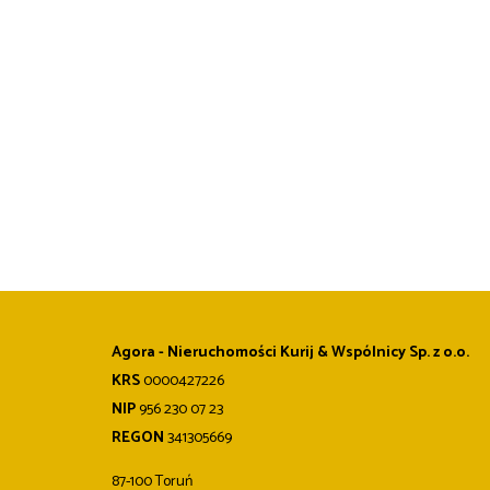
Agora - Nieruchomości Kurij & Wspólnicy Sp. z o.o.
KRS
0000427226
NIP
956 230 07 23
REGON
341305669
87-100 Toruń