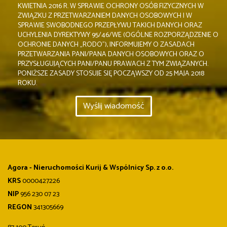
KWIETNIA 2016 R. W SPRAWIE OCHRONY OSÓB FIZYCZNYCH W
ZWIĄZKU Z PRZETWARZANIEM DANYCH OSOBOWYCH I W
SPRAWIE SWOBODNEGO PRZEPŁYWU TAKICH DANYCH ORAZ
UCHYLENIA DYREKTYWY 95/46/WE (OGÓLNE ROZPORZĄDZENIE O
OCHRONIE DANYCH „RODO”), INFORMUJEMY O ZASADACH
PRZETWARZANIA PANI/PANA DANYCH OSOBOWYCH ORAZ O
PRZYSŁUGUJĄCYCH PANI/PANU PRAWACH Z TYM ZWIĄZANYCH.
PONIŻSZE ZASADY STOSUJE SIĘ POCZĄWSZY OD 25 MAJA 2018
ROKU.
Agora - Nieruchomości Kurij & Wspólnicy Sp. z o.o.
KRS
0000427226
NIP
956 230 07 23
REGON
341305669