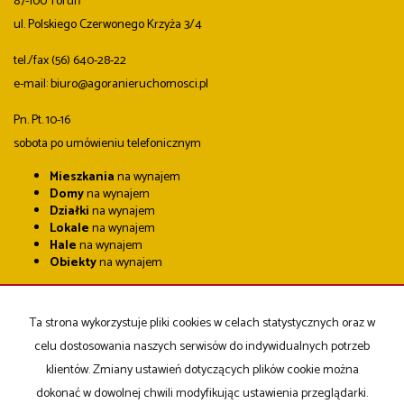
87-100 Toruń
ul. Polskiego Czerwonego Krzyża 3/4
tel./fax (56) 640-28-22
e-mail: biuro@agoranieruchomosci.pl
Pn. Pt. 10-16
sobota po umówieniu telefonicznym
Mieszkania
na wynajem
Domy
na wynajem
Działki
na wynajem
Lokale
na wynajem
Hale
na wynajem
Obiekty
na wynajem
Mieszkania
na sprzedaż
Domy
na sprzedaż
Ta strona wykorzystuje pliki cookies w celach statystycznych oraz w
Działki
na sprzedaż
Lokale
na sprzedaż
celu dostosowania naszych serwisów do indywidualnych potrzeb
Hale
na sprzedaż
klientów. Zmiany ustawień dotyczących plików cookie można
Obiekty
na sprzedaż
dokonać w dowolnej chwili modyfikując ustawienia przeglądarki.