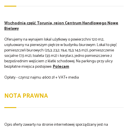
Wschodnia część Torunia, rejon Centrum Handlowego Nowe
Bielawy
Oferujemy na wynajem lokal użytkowy o powierzchni 120 m2,
usytuowany na pierwszym piętrze w budynku biurowym. Lokal to pięć
pomieszczeń biurowych (25,3; 23,2; 19,4; 15,3; 14,5 m2), pomieszczenie
socjalne (7,5 m2), toaleta (3,5 m2) i korytarz, jedno pomieszczenie z
bezpośrednim wejściem z klatki schodowej. Na parkingu przy ulicy
bezpłatne miejsca postojowe.
Polecam
Opłaty - czynsz najmu 4600 zł + VAT+ media
NOTA PRAWNA
Opis oferty zawarty na stronie internetowej sporządzany jest na