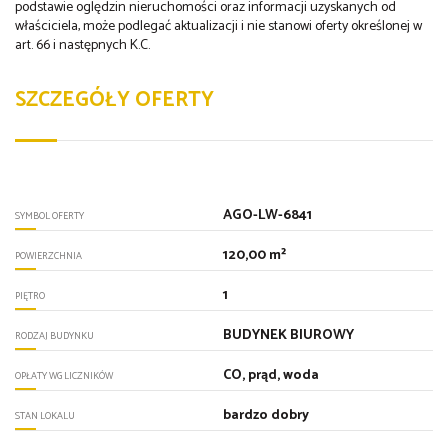
podstawie oględzin nieruchomości oraz informacji uzyskanych od
właściciela, może podlegać aktualizacji i nie stanowi oferty określonej w
art. 66 i następnych K.C.
SZCZEGÓŁY OFERTY
AGO-LW-6841
SYMBOL OFERTY
120,00 m²
POWIERZCHNIA
1
PIĘTRO
BUDYNEK BIUROWY
RODZAJ BUDYNKU
CO, prąd, woda
OPŁATY WG LICZNIKÓW
bardzo dobry
STAN LOKALU