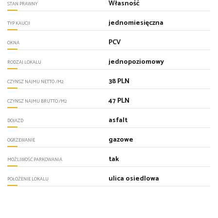
Własność
STAN PRAWNY
jednomiesięczna
TYP KAUCJI
PCV
OKNA
jednopoziomowy
RODZAJ LOKALU
38 PLN
CZYNSZ NAJMU NETTO /M2
47 PLN
CZYNSZ NAJMU BRUTTO /M2
asfalt
DOJAZD
gazowe
OGRZEWANIE
tak
MOŻLIWOŚĆ PARKOWANIA
ulica osiedlowa
POŁOŻENIE LOKALU