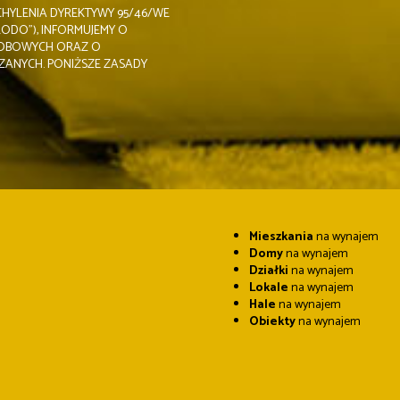
HYLENIA DYREKTYWY 95/46/WE
ODO”), INFORMUJEMY O
SOBOWYCH ORAZ O
ZANYCH. PONIŻSZE ZASADY
Mieszkania
na wynajem
Domy
na wynajem
Działki
na wynajem
Lokale
na wynajem
Hale
na wynajem
Obiekty
na wynajem