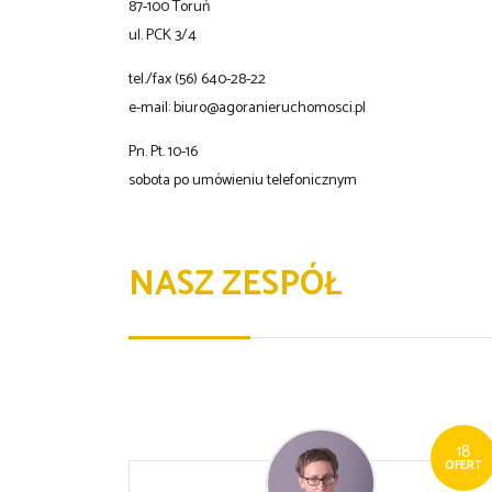
87-100 Toruń
ul. PCK 3/4
tel./fax (56) 640-28-22
e-mail: biuro@agoranieruchomosci.pl
Pn. Pt. 10-16
sobota po umówieniu telefonicznym
NASZ ZESPÓŁ
18
OFERT