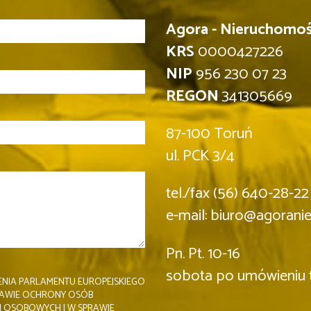
Agora - Nieruchomości
KRS
0000427226
NIP
956 230 07 23
REGON
341305669
87-100 Toruń
ul. PCK 3/4
tel./fax (56) 640-28-22
e-mail: biuro@agorani
Pn. Pt. 10-16
sobota po umówieniu 
NIA PARLAMENTU EUROPEJSKIEGO
 SPRAWIE OCHRONY OSÓB
H OSOBOWYCH I W SPRAWIE