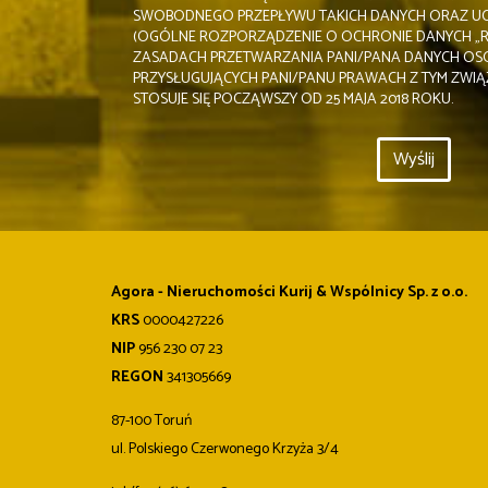
SWOBODNEGO PRZEPŁYWU TAKICH DANYCH ORAZ UC
(OGÓLNE ROZPORZĄDZENIE O OCHRONIE DANYCH „R
ZASADACH PRZETWARZANIA PANI/PANA DANYCH O
PRZYSŁUGUJĄCYCH PANI/PANU PRAWACH Z TYM ZWIĄ
STOSUJE SIĘ POCZĄWSZY OD 25 MAJA 2018 ROKU.
Agora - Nieruchomości Kurij & Wspólnicy Sp. z o.o.
KRS
0000427226
NIP
956 230 07 23
REGON
341305669
87-100 Toruń
ul. Polskiego Czerwonego Krzyża 3/4