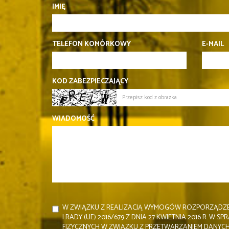
IMIĘ
TELEFON KOMÓRKOWY
E-MAIL
KOD ZABEZPIECZAJĄCY
WIADOMOŚĆ
W ZWIĄZKU Z REALIZACJĄ WYMOGÓW ROZPORZĄDZE
I RADY (UE) 2016/679 Z DNIA 27 KWIETNIA 2016 R. W
FIZYCZNYCH W ZWIĄZKU Z PRZETWARZANIEM DANYC