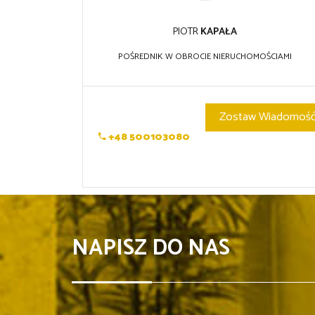
PIOTR
KAPAŁA
POŚREDNIK W OBROCIE NIERUCHOMOŚCIAMI
Zostaw Wiadomoś
+48 500103080
NAPISZ DO NAS