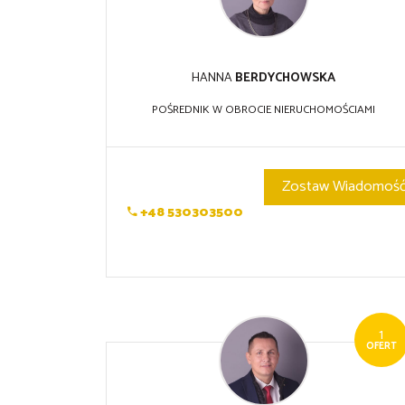
HANNA
BERDYCHOWSKA
POŚREDNIK W OBROCIE NIERUCHOMOŚCIAMI
Zostaw Wiadomoś
+48 530303500
1
OFERT