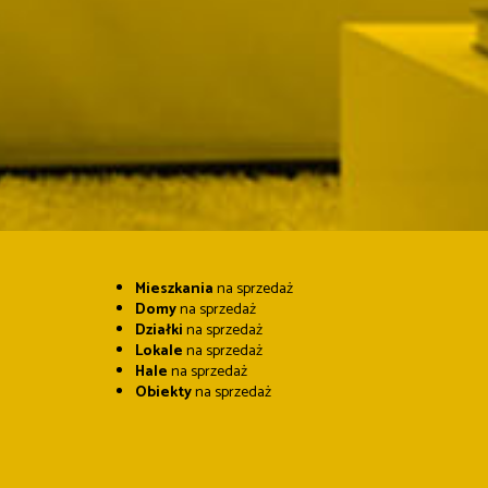
Mieszkania
na sprzedaż
Domy
na sprzedaż
Działki
na sprzedaż
Lokale
na sprzedaż
Hale
na sprzedaż
Obiekty
na sprzedaż