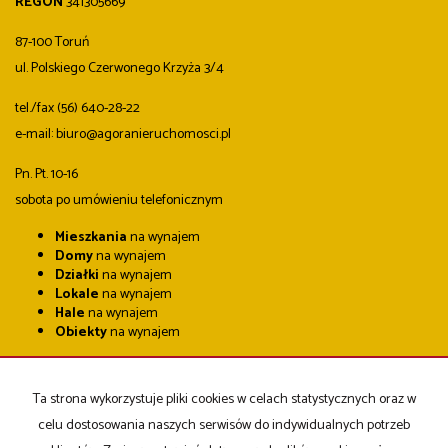
REGON
341305669
87-100 Toruń
ul. Polskiego Czerwonego Krzyża 3/4
tel./fax (56) 640-28-22
e-mail: biuro@agoranieruchomosci.pl
Pn. Pt. 10-16
sobota po umówieniu telefonicznym
Mieszkania
na wynajem
Domy
na wynajem
Działki
na wynajem
Lokale
na wynajem
Hale
na wynajem
Obiekty
na wynajem
Mieszkania
na sprzedaż
Domy
na sprzedaż
Ta strona wykorzystuje pliki cookies w celach statystycznych oraz w
Działki
na sprzedaż
Lokale
na sprzedaż
celu dostosowania naszych serwisów do indywidualnych potrzeb
Hale
na sprzedaż