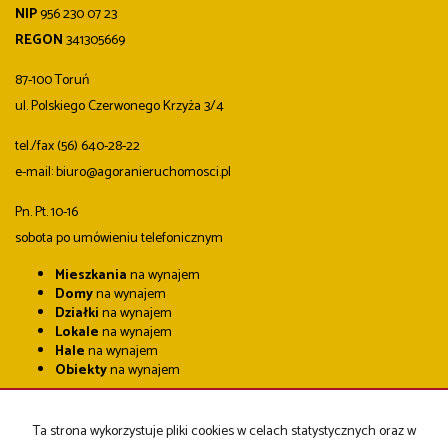
NIP
956 230 07 23
REGON
341305669
87-100 Toruń
ul. Polskiego Czerwonego Krzyża 3/4
tel./fax (56) 640-28-22
e-mail: biuro@agoranieruchomosci.pl
Pn. Pt. 10-16
sobota po umówieniu telefonicznym
Mieszkania
na wynajem
Domy
na wynajem
Działki
na wynajem
Lokale
na wynajem
Hale
na wynajem
Obiekty
na wynajem
Mieszkania
na sprzedaż
Domy
na sprzedaż
Ta strona wykorzystuje pliki cookies w celach statystycznych oraz w
Działki
na sprzedaż