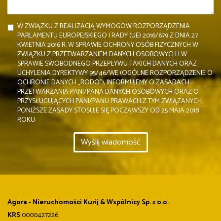
W ZWIĄZKU Z REALIZACJĄ WYMOGÓW ROZPORZĄDZENIA
PARLAMENTU EUROPEJSKIEGO I RADY (UE) 2016/679 Z DNIA 27
KWIETNIA 2016 R. W SPRAWIE OCHRONY OSÓB FIZYCZNYCH W
ZWIĄZKU Z PRZETWARZANIEM DANYCH OSOBOWYCH I W
SPRAWIE SWOBODNEGO PRZEPŁYWU TAKICH DANYCH ORAZ
UCHYLENIA DYREKTYWY 95/46/WE (OGÓLNE ROZPORZĄDZENIE O
OCHRONIE DANYCH „RODO”), INFORMUJEMY O ZASADACH
PRZETWARZANIA PANI/PANA DANYCH OSOBOWYCH ORAZ O
PRZYSŁUGUJĄCYCH PANI/PANU PRAWACH Z TYM ZWIĄZANYCH.
PONIŻSZE ZASADY STOSUJE SIĘ POCZĄWSZY OD 25 MAJA 2018
ROKU.
Agora - Nieruchomości Kurij & Wspólnicy Sp. z o.o.
KRS
0000427226