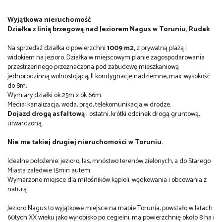
Wyjątkowa nieruchomość
Działka z linią brzegową nad Jeziorem Nagus w Toruniu, Rudak
Na sprzedaż działka o powierzchni
1009 m2,
z prywatną plażą i
widokiem na jezioro. Działka w miejscowym planie zagospodarowania
przestrzennego przeznaczona pod zabudowę mieszkaniową
jednorodzinną wolnostojącą, II kondygnacje nadziemne, max. wysokość
do 8m.
Wymiary działki ok 25m x ok 66m.
Media: kanalizacja, woda, prąd, telekomunikacja w drodze.
Dojazd drogą asfaltową
i ostatni, krótki odcinek drogą gruntową,
utwardzoną.
Nie ma takiej drugiej nieruchomości w Toruniu.
Idealne położenie: jezioro, las, mnóstwo terenów zielonych, a do Starego
Miasta zaledwie 15min autem.
Wymarzone miejsce dla miłośników kąpieli, wędkowania i obcowania z
naturą.
Jezioro Nagus to wyjątkowe miejsce na mapie Torunia, powstało w latach
60tych XX wieku jako wyrobisko po cegielni, ma powierzchnię około 8 ha i