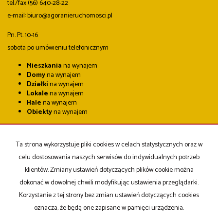
tel./fax (56) 640-28-22
e-mail: biuro@agoranieruchomosci.pl
Pn. Pt. 10-16
sobota po umówieniu telefonicznym
Mieszkania
na wynajem
Domy
na wynajem
Działki
na wynajem
Lokale
na wynajem
Hale
na wynajem
Obiekty
na wynajem
Mieszkania
na sprzedaż
Domy
na sprzedaż
Ta strona wykorzystuje pliki cookies w celach statystycznych oraz w
Działki
na sprzedaż
Lokale
na sprzedaż
celu dostosowania naszych serwisów do indywidualnych potrzeb
Hale
na sprzedaż
klientów. Zmiany ustawień dotyczących plików cookie można
Obiekty
na sprzedaż
dokonać w dowolnej chwili modyfikując ustawienia przeglądarki.
Korzystanie z tej strony bez zmian ustawień dotyczących cookies
Strona główna
notatnik
Kup
Sprzedaj
Kontakt
oznacza, że będą one zapisane w pamięci urządzenia.