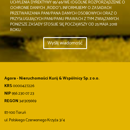
UCHYLENIA DYREKTYWY 95/46/WE (OGÓLNE ROZPORZĄDZENIE O
OCHRONIE DANYCH „RODO”), INFORMUJEMY O ZASADACH
PRZETWARZANIA PANI/PANA DANYCH OSOBOWYCH ORAZ O
PRZYSŁUGUJĄCYCH PANI/PANU PRAWACH Z TYM ZWIĄZANYCH.
PONIŻSZE ZASADY STOSUJE SIĘ POCZĄWSZY OD 25 MAJA 2018
ROKU.
Agora - Nieruchomości Kurij & Wspólnicy Sp. z o.o.
KRS
0000427226
NIP
956 230 07 23
REGON
341305669
87-100 Toruń
ul. Polskiego Czerwonego Krzyża 3/4