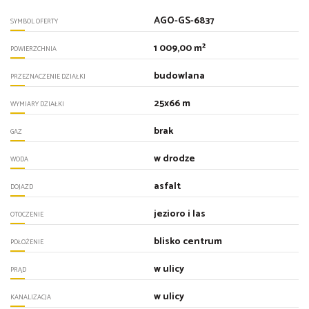
AGO-GS-6837
SYMBOL OFERTY
1 009,00 m²
POWIERZCHNIA
budowlana
PRZEZNACZENIE DZIAŁKI
25x66 m
WYMIARY DZIAŁKI
brak
GAZ
w drodze
WODA
asfalt
DOJAZD
jezioro i las
OTOCZENIE
blisko centrum
POŁOŻENIE
w ulicy
PRĄD
w ulicy
KANALIZACJA