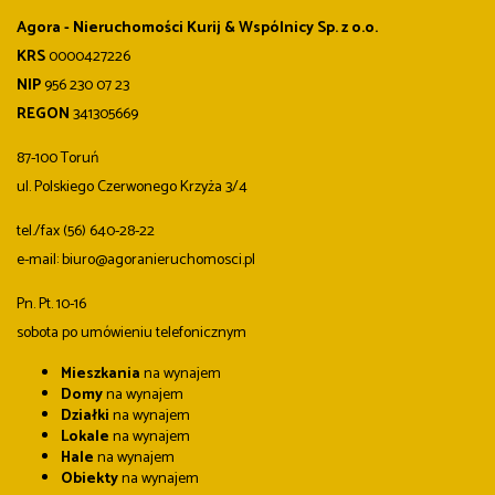
Agora - Nieruchomości Kurij & Wspólnicy Sp. z o.o.
KRS
0000427226
NIP
956 230 07 23
REGON
341305669
87-100 Toruń
ul. Polskiego Czerwonego Krzyża 3/4
tel./fax (56) 640-28-22
e-mail: biuro@agoranieruchomosci.pl
Pn. Pt. 10-16
sobota po umówieniu telefonicznym
Mieszkania
na wynajem
Domy
na wynajem
Działki
na wynajem
Lokale
na wynajem
Hale
na wynajem
Obiekty
na wynajem