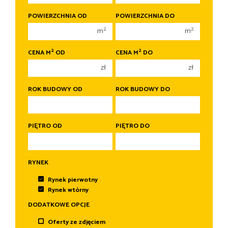
1 pokój
1 pokój
POWIERZCHNIA OD
POWIERZCHNIA DO
2 pokoje
2 pokoje
2
2
m
m
3 pokoje
3 pokoje
2
2
CENA M
OD
CENA M
DO
4 pokoje
4 pokoje
zł
zł
5 pokoi
5 pokoi
6 pokoi
6 pokoi
ROK BUDOWY OD
ROK BUDOWY DO
PIĘTRO OD
PIĘTRO DO
RYNEK
Rynek pierwotny
Rynek wtórny
DODATKOWE OPCJE
Oferty ze zdjęciem