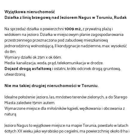
Wyjątkowa nieruchomość
Działka z linią brzegową nad Jeziorem Nagus w Toruniu, Rudak
Na sprzedaż działka o powierzchni
1009 m2,
z prywatną plażą i
widokiem na jezioro. Działka w miejscowym planie zagospodarowania
przestrzennego przeznaczona pod zabudowę mieszkaniową
jednorodzinną wolnostojącą, II kondygnacje nadziemne, max. wysokość
do 8m.
Wymiary działki ok 25m x ok 66m.
Media: kanalizacja, woda, prąd, telekomunikacja w drodze.
Dojazd drogą asfaltową
i ostatni, krótki odcinek drogą gruntową,
utwardzoną.
Nie ma takiej drugiej nieruchomości w Toruniu.
Idealne położenie: jezioro, las, mnóstwo terenów zielonych, a do Starego
Miasta zaledwie 15min autem.
Wymarzone miejsce dla miłośników kąpieli, wędkowania i obcowania z
naturą.
Jezioro Nagus to wyjątkowe miejsce na mapie Torunia, powstało w latach
60tych XX wieku jako wyrobisko po cegielni, ma powierzchnię około 8 ha i