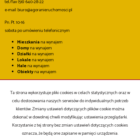
tel./fax (56) 640-28-22
e-mail: biuro@agoranieruchomosci.pl
Pn. Pt. 10-16
sobota po umówieniu telefonicznym
Mieszkania
na wynajem
Domy
na wynajem
Działki
na wynajem
Lokale
na wynajem
Hale
na wynajem
Obiekty
na wynajem
Mieszkania
na sprzedaż
Domy
na sprzedaż
Ta strona wykorzystuje pliki cookies w celach statystycznych oraz w
Działki
na sprzedaż
Lokale
na sprzedaż
celu dostosowania naszych serwisów do indywidualnych potrzeb
Hale
na sprzedaż
klientów. Zmiany ustawień dotyczących plików cookie można
Obiekty
na sprzedaż
dokonać w dowolnej chwili modyfikując ustawienia przeglądarki.
Korzystanie z tej strony bez zmian ustawień dotyczących cookies
Strona główna
notatnik
Kup
Sprzedaj
Kontakt
oznacza, że będą one zapisane w pamięci urządzenia.