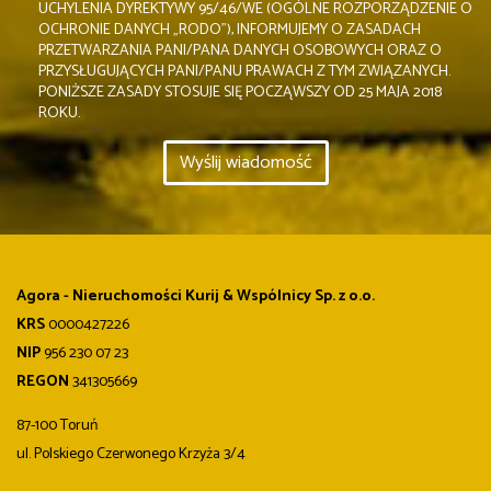
UCHYLENIA DYREKTYWY 95/46/WE (OGÓLNE ROZPORZĄDZENIE O
OCHRONIE DANYCH „RODO”), INFORMUJEMY O ZASADACH
PRZETWARZANIA PANI/PANA DANYCH OSOBOWYCH ORAZ O
PRZYSŁUGUJĄCYCH PANI/PANU PRAWACH Z TYM ZWIĄZANYCH.
PONIŻSZE ZASADY STOSUJE SIĘ POCZĄWSZY OD 25 MAJA 2018
ROKU.
Agora - Nieruchomości Kurij & Wspólnicy Sp. z o.o.
KRS
0000427226
NIP
956 230 07 23
REGON
341305669
87-100 Toruń
ul. Polskiego Czerwonego Krzyża 3/4