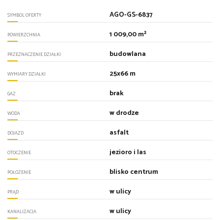
AGO-GS-6837
SYMBOL OFERTY
1 009,00 m²
POWIERZCHNIA
budowlana
PRZEZNACZENIE DZIAŁKI
25x66 m
WYMIARY DZIAŁKI
brak
GAZ
w drodze
WODA
asfalt
DOJAZD
jezioro i las
OTOCZENIE
blisko centrum
POŁOŻENIE
w ulicy
PRĄD
w ulicy
KANALIZACJA